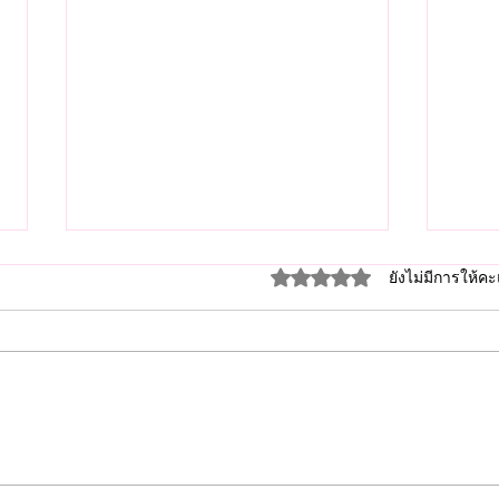
ได้รับ 0 เต็ม 5 ดาว
ยังไม่มีการให้
YouTube คืออะไร? ทำไม
TikT
YouTube จึงเป็นแพลตฟอร์ม
จึงก