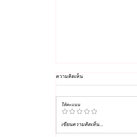
ความคิดเห็น
ให้คะแนน
X (Twitter) คืออะไร? ทำไม
เขียนความคิดเห็น…
ธุรกิจและครีเอเตอร์ยังใช้ X ใน