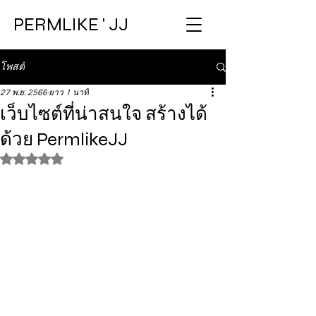
PERMLIKE ' JJ
โพสต์
27 พ.ย. 2566
ยาว 1 นาที
เว็บไซต์ที่น่าสนใจ สร้างได้
ด้วย PermlikeJJ
ได้รับ NaN เต็ม 5 ดาว