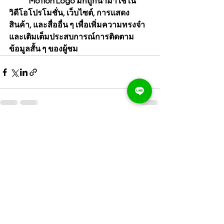
Motion Logo มักถูกนำมาใช้ใน
วิดีโอโปรโมชั่น, เว็บไซต์, การแสดง
สินค้า, และสื่ออื่น ๆ เพื่อเพิ่มความทรงจำ
และเติมเต็มประสบการณ์การติดตาม
ข้อมูลสั้น ๆ ของผู้ชม
ดูทั้งหมด
โพสต์ล่าสุด