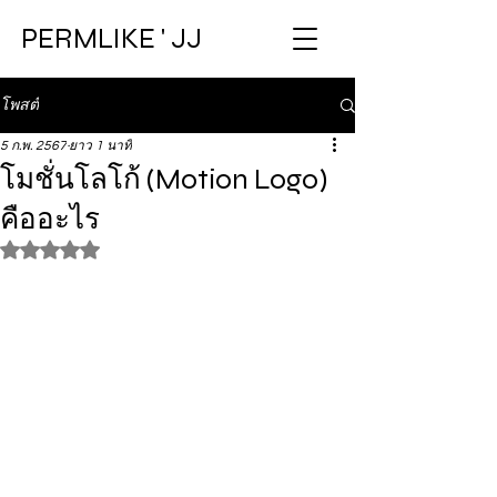
PERMLIKE ' JJ
โพสต์
5 ก.พ. 2567
ยาว 1 นาที
โมชั่นโลโก้ (Motion Logo)
คืออะไร
ได้รับ NaN เต็ม 5 ดาว