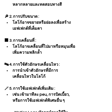
หลากหลายและทดสอบทางสี
🔎 2. การปรับขนาด :
โลโก้อาจขยายหรือย่อลงเพื่อสร้าง
เอฟเฟกต์ที่เต็มตา
🏢 3. การเคลื่อนที่ :
โลโก้อาจเคลื่อนที่ไปมาหรือหมุนเพื่อ
เพิ่มความพลิกล้ำ
🔤 4. การใช้ตัวอักษรเคลื่อนไหว :
การนำเข้าตัวอักษรที่มีการ
เคลื่อนไหวในโลโก้
🪄 5. การใช้เอฟเฟกต์เพิ่มเติม : 
เช่น เข้ามาทีละ peu, การบิดเบี้ยว, 
หรือการใช้เอฟเฟกต์พิเศษอื่น ๆ